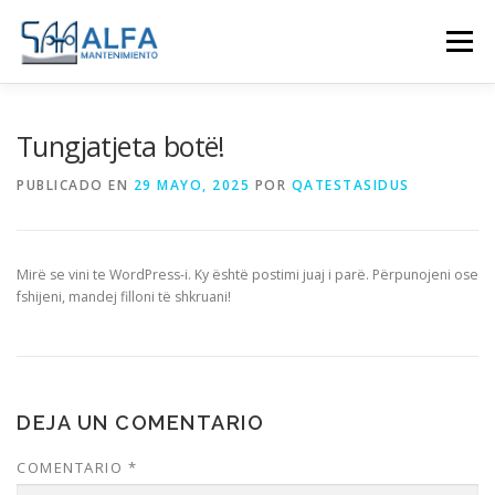
Menú
SERVICIO
EQUIPO
REFACCIONES
LLANTAS
Tungjatjeta botë!
PUBLICADO EN
29 MAYO, 2025
POR
QATESTASIDUS
RENTA
CONTACTO
Mirë se vini te WordPress-i. Ky është postimi juaj i parë. Përpunojeni ose
fshijeni, mandej filloni të shkruani!
DEJA UN COMENTARIO
COMENTARIO
*